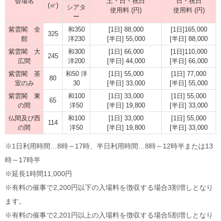
会場名
土・日・祝日
日・祝日
(㎡)
シアタ
使用料 (円)
使用料 (円)
ー
紫雲閣 全
和350
[1日] 88,000
[1日]165,000
325
館
洋230
[半日] 55,000
[半日] 88,000
紫雲閣 大
和300
[1日] 66,000
[1日]110,000
245
広間
洋200
[半日] 44,000
[半日] 66,000
紫雲閣 茶
和50 洋
[1日] 55,000
[1日] 77,000
80
室のみ
30
[半日] 33,000
[半日] 55,000
紫雲閣 東
和100
[1日] 33,000
[1日] 55,000
65
の間
洋50
[半日] 19,800
[半日] 33,000
仏間及び西
和100
[1日] 33,000
[1日] 55,000
114
の間
洋50
[半日] 19,800
[半日] 33,000
※1日利用時間…8時～17時、半日利用時間…8時～12時半または13
時～17時半
※延長1時間11,000円
※有料の催事で2,200円以下の入場料を徴収する場合3割増しとなり
ます。
※有料の催事で2,201円以上の入場料を徴収する場合5割増しとなり