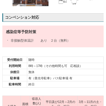
コンベンション対応
感染症等予防対策
非接触型体温計 あり ２台（無料）
受付開始日
随時
利用時間
8時～17時（その他時間も可 応相談）
休館日
無休
駐車場
有（善光寺駐車）バス駐車場 有
駐車時間
終日
収容人
平日及び12月～2月の
3月～11月の土・
数(人)
面積