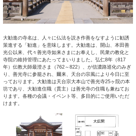
サ
セ
設
ロ
イ
ス
体
フ
ン
ス
へ
ト
ー
カ
験
場
ト
の
お
ド
ー
施
問
ア
い
大勧進の寺名は、人々に仏法を説き作善をなすように勧誘
シ
設
合
ク
策進する「勧進」を意味します。大勧進は、開山、本田善
わ
ョ
光公以来、代々善光寺如来さまにお奉えし、民衆の教化と
セ
せ
寺院の維持管理にあたってまいりました。弘仁8年（817
ン
ス
年）伝教大師最澄さま（762～822）、が信濃路巡化のみぎ
の
り、善光寺に参籠され、爾来、天台の宗風により今日に至
っております。大勧進は天台宗大本山で善光寺25ヶ院の本
ご
坊であり、大勧進住職（貫主）は善光寺の住職も兼ねてお
案
ります。各種の会議・イベント等、多目的にご使用いただ
内
けます。