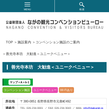
検索
支
援・
助
成
金
制
TOP
施設案内
コンベンション施設のご案内
度
善光寺本坊 大勧進＜ユニークベニュー＞
コ
企
国
ス
合
施
設
ン
業
際
ポ
宿
案
善光寺本坊 大勧進＜ユニークベニュー＞
内
ベ
コ
コ
ー
開
コ
宿
支
ン
ン
ン
ツ
催
マップ＜A＞b-1
援
ン
泊
シ
ベ
ベ
大
支
プ
コンベンション施設
ユニークベニュー
Wi-Fiあり
ロ
ベ
施
ョ
ン
ン
会
援
グ
ラ
所在地
〒380-0851 長野県長野市元善町492
ン
設
ン
シ
シ
開
金
ム
連絡先
TEL: 026-234-0001
FAX: 026-234-3043
MAIL:
info@daikanjin.jp