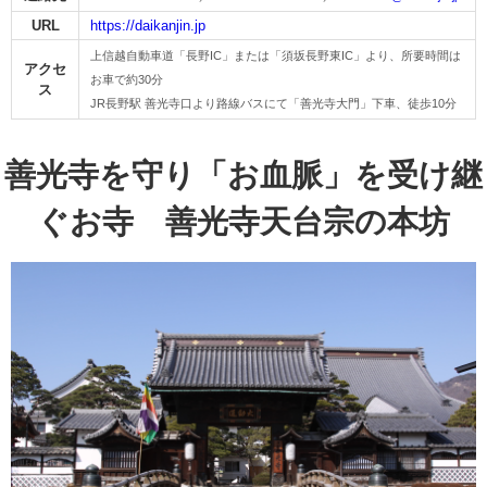
シ
の
開
ョ
ョ
催
URL
https://daikanjin.jp
支
お
ア
ボ
賛
合
ョ
ご
宿
催
ン
ン
支
上信越自動車道「長野IC」または「須坂長野東IC」より、所要時間は
援
弁
ト
ラ
助
アクセ
お車で約30分
ン
案
助
開
開
援
ス
種
エ
合
宿
長
支
ア
プ
当・
ラ
ン
会
JR長野駅 善光寺口より路線バスにて「善光寺大門」下車、徒歩10分
ク
施
内
成
催
催
金
目
リ
宿
泊
野
援
セ
ロ
ケ
ク
テ
員
ス
設
金
助
助
善光寺を守り「お血脈」を受け継
で
ア
施
施
市
制
グ
ー
シ
ィ
の
長
コ
成
成
ア
探
で
設
設
合
度
ぐお寺 善光寺天台宗の本坊
ラ
タ
ョ
ア
フ
ご
野
ン
金
金
す
探
一
一
宿
タ
ム
リ
ン
ー
案
市
ベ
す
覧
覧
の
コ
＋
ン
ン
内
ま
ン
ス
ベ
様
グ
ン
で
シ
ス
式
シ
の
ョ
ョ
メ
ダ
ン
ア
ン
ウ
エ
見
ゴ
イ
観
ク
施
光
ン
ク
学・
ル
ベ