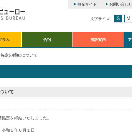
観光サイト
お問い合わ
S
M
文字サイズ
グラム
合宿
施設案内
ア
携協定の締結について
ついて
携協定を締結いたしました。
５年６月１日