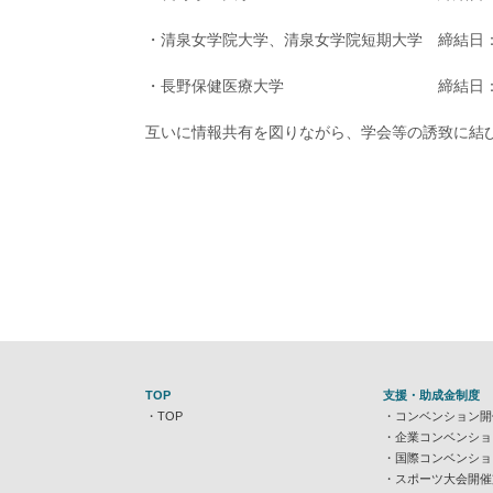
・清泉女学院大学、清泉女学院短期大学 締結日
・長野保健医療大学 締結日：令和
互いに情報共有を図りながら、学会等の誘致に結
TOP
支援・助成金制度
TOP
コンベンション開
企業コンベンショ
国際コンベンショ
スポーツ大会開催