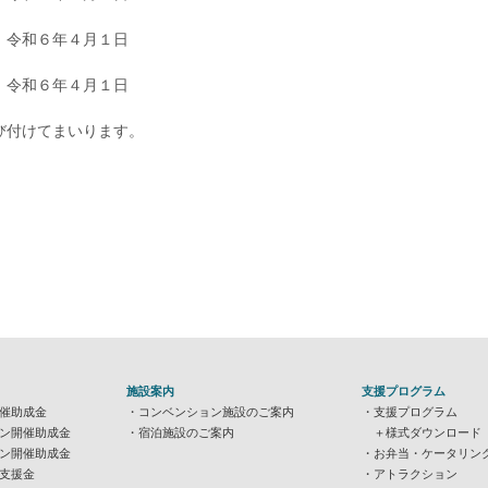
：令和６年４月１日
６年４月１日
び付けてまいります。
施設案内
支援プログラム
催助成金
コンベンション施設のご案内
支援プログラム
ン開催助成金
宿泊施設のご案内
＋様式ダウンロード
ン開催助成金
お弁当・ケータリン
支援金
アトラクション